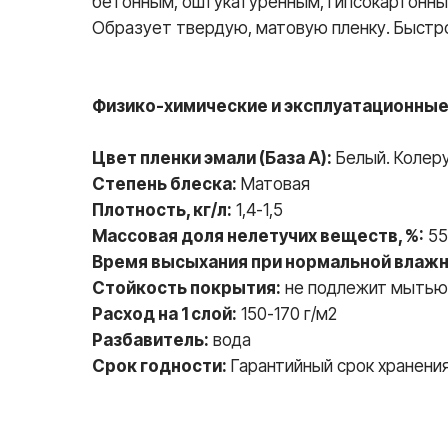
бетонным, оштукатуренным, гипсокартонны
Образует твердую, матовую пленку. Быстро 
Физико-химические и эксплуатационные
Цвет пленки эмали (База А):
Белый. Колеру
Степень блеска:
Матовая
Плотность, кг/л:
1,4-1,5
Массовая доля нелетучих веществ, %:
55
Время высыхания при нормальной влажно
Стойкость покрытия:
не подлежит мытью
Расход на 1 слой:
150-170 г/м2
Разбавитель:
вода
Срок годности:
Гарантийный срок хранения 