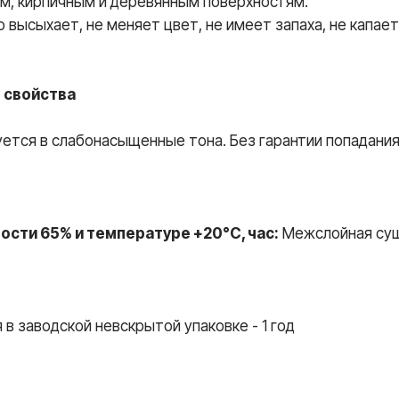
м, кирпичным и деревянным поверхностям.
высыхает, не меняет цвет, не имеет запаха, не капае
 свойства
ется в слабонасыщенные тона. Без гарантии попадания
сти 65% и температуре +20°С, час:
Межслойная суш
в заводской невскрытой упаковке - 1 год