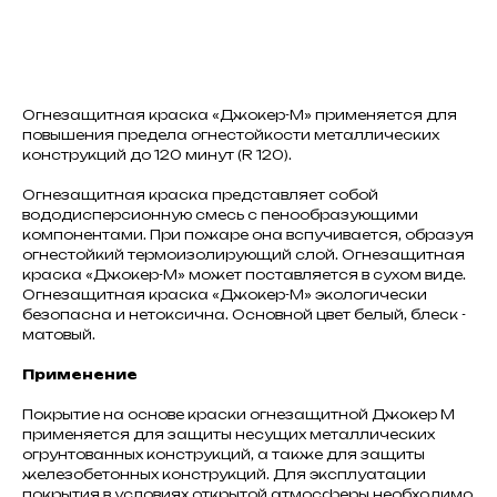
В корзину
Огнезащитная краска «Джокер-М» применяется для
повышения предела огнестойкости металлических
конструкций до 120 минут (R 120).
Огнезащитная краска представляет собой
вододисперсионную смесь с пенообразующими
компонентами. При пожаре она вспучивается, образуя
огнестойкий термоизолирующий слой. Огнезащитная
краска «Джокер-М» может поставляется в сухом виде.
Огнезащитная краска «Джокер-М» экологически
безопасна и нетоксична. Основной цвет белый, блеск -
матовый.
Применение
Покрытие на основе краски огнезащитной Джокер М
применяется для защиты несущих металлических
огрунтованных конструкций, а также для защиты
железобетонных конструкций. Для эксплуатации
покрытия в условиях открытой атмосферы необходимо