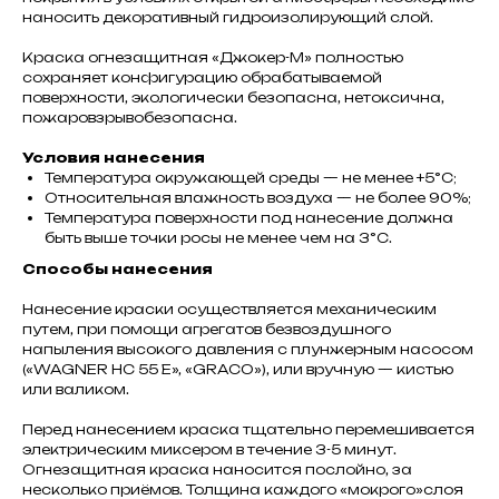
наносить декоративный гидроизолирующий слой.
Краска огнезащитная «Джокер-М» полностью
сохраняет конфигурацию обрабатываемой
поверхности, экологически безопасна, нетоксична,
пожаровзрывобезопасна.
Условия нанесения
Температура окружающей среды — не менее +5°С;
Относительная влажность воздуха — не более 90%;
Температура поверхности под нанесение должна
быть выше точки росы не менее чем на 3°С.
Способы нанесения
Нанесение краски осуществляется механическим
путем, при помощи агрегатов безвоздушного
напыления высокого давления с плунжерным насосом
(«WAGNER HC 55 E», «GRACO»), или вручную — кистью
или валиком.
Перед нанесением краска тщательно перемешивается
электрическим миксером в течение 3-5 минут.
Огнезащитная краска наносится послойно, за
несколько приёмов. Толщина каждого «мокрого»слоя