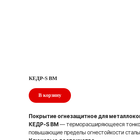
КЕДР-S BM
В корзину
Покрытие огнезащитное для металлокон
КЕДР-S ВМ
— терморасширяющееся тонкосл
повышающие пределы огнестойкости стальных