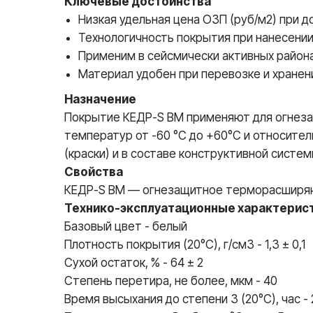
Ключевые достоинства
Низкая удельная цена ОЗП (руб/м2) при
Технологичность покрытия при нанесении
Применим в сейсмически активных районах
Материал удобен при перевозке и хранен
Назначение
Покрытие КЕДР-S ВМ применяют для огнезащ
температур от -60 °С до +60°С и относите
(краски) и в составе конструктивной систе
Свойства
КЕДР-S ВМ — огнезащитное терморасширяю
Технико-эксплуатационные характерис
Базовый цвет - белый
Плотность покрытия (20°С), г/см3 - 1,3 ± 0,1
Сухой остаток, % - 64 ± 2
Степень перетира, не более, мкм - 40
Время высыхания до степени З (20°С), час - 