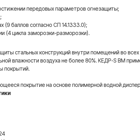
 достижении передовых параметров огнезащиты;
;
 (9 баллов согласно СП 14.1333.0);
ии (4 цикла заморозки-разморозки).
иты стальных конструкций внутри помещений во всех т
льной влажности воздуха не более 80%. КЕДР-S BM при
мы покрытий.
щееся покрытие на основе полимерной водной диспер
тики
24