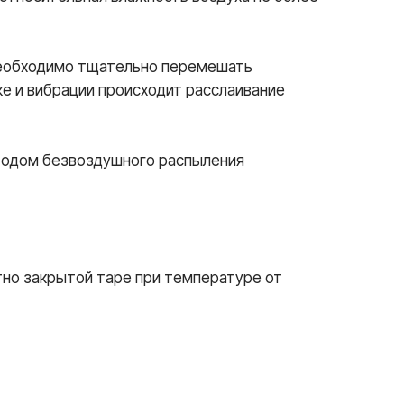
 необходимо тщательно перемешать
ке и вибрации происходит расслаивание
етодом безвоздушного распыления
отно закрытой таре при температуре от