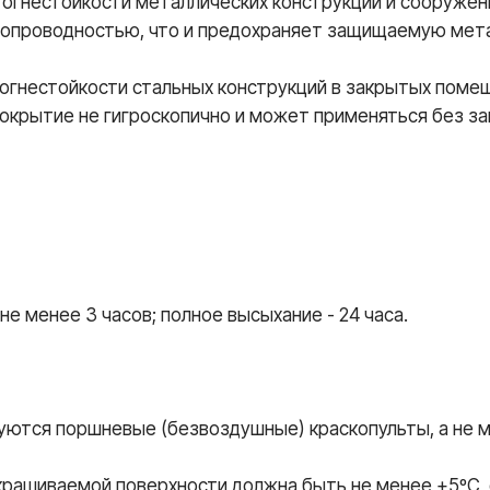
огнестойкости металлических конструкций и сооружени
плопроводностью, что и предохраняет защищаемую мет
огнестойкости стальных конструкций в закрытых поме
Покрытие не гигроскопично и может применяться без за
е менее 3 часов; полное высыхание - 24 часа.
уются поршневые (безвоздушные) краскопульты, а не 
рашиваемой поверхности должна быть не менее +5ºС, 