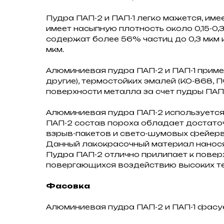
Пудра ПАП-2 и ПАП-1 легко мажется, им
имеет насыпную плотность около 0,15-0,
содержат более 56% частиц до 0,3 мкм и
мкм.
Алюминиевая пудра ПАП-2 и ПАП-1 примен
другие), термостойких эмалей (КО-868, П
поверхности металла за счет пудры ПАП
Алюминиевая пудра ПАП-2 используется
ПАП-2 состав пороха обладает достаточ
взрыв-пакетов и свето-шумовых фейерве
Данный лакокрасочный материал нанося
Пудра ПАП-2 отлично прилипает к повер
повергающихся воздействию высоких те
Фасовка
Алюминиевая пудра ПАП-2 и ПАП-1 фасует