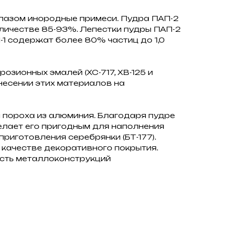
глазом инородные примеси. Пудра ПАП-2
оличестве 85-93%. Лепестки пудры ПАП-2
-1 содержат более 80% частиц до 1,0
озионных эмалей (ХС-717, ХВ-125 и
анесении этих материалов на
 пороха из алюминия. Благодаря пудре
елает его пригодным для наполнения
иготовления серебрянки (БТ-177).
качестве декоративного покрытия.
ость металлоконструкций