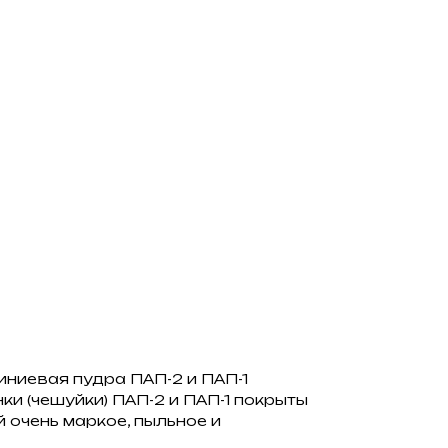
иниевая пудра ПАП-2 и ПАП-1
и (чешуйки) ПАП-2 и ПАП-1 покрыты
 очень маркое, пыльное и