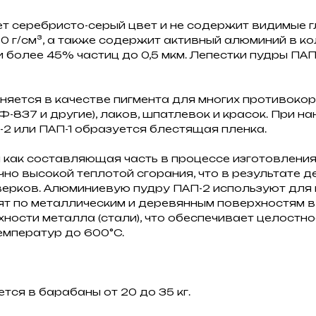
еет серебристо-серый цвет и не содержит видимые 
30 г/см³, а также содержит активный алюминий в к
 более 45% частиц до 0,5 мкм. Лепестки пудры ПАП
яется в качестве пигмента для многих противокорр
Ф-837 и другие), лаков, шпатлевок и красок. При н
-2 или ПАП-1 образуется блестящая пленка.
 как составляющая часть в процессе изготовления
но высокой теплотой сгорания, что в результате д
рков. Алюминиевую пудру ПАП-2 используют для пр
т по металлическим и деревянным поверхностям в 
хности металла (стали), что обеспечивает целостн
мператур до 600°C.
ся в барабаны от 20 до 35 кг.