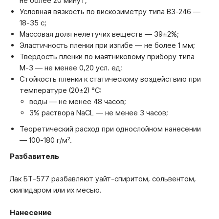
не более 20 минут;
Условная вязкость по вискозиметру типа ВЗ-246 —
18-35 с;
Массовая доля нелетучих веществ — 39±2%;
Эластичность пленки при изгибе — не более 1 мм;
Твердость пленки по маятниковому прибору типа
М-3 — не менее 0,20 усл. ед;
Стойкость пленки к статическому воздействию при
температуре (20±2) °C:
воды — не менее 48 часов;
3% раствора NaCL — не менее 3 часов;
Теоретический расход при однослойном нанесении
— 100-180 г/м².
Разбавитель
Лак БТ-577 разбавляют уайт-спиритом, сольвентом,
скипидаром или их месью.
Нанесение