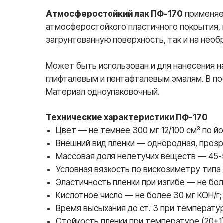
Атмосферостойкий лак ПФ-170
применяет
атмосферостойкого пластичного покрытия, 
загрунтованную поверхность, так и на нео
Может быть использован и для нанесения н
глифталевым и пентафталевым эмалям. В по
Материал одноупаковочный.
Технические характеристики ПФ-170
Цвет — не темнее 300 мг 12/100 см³ по 
Внешний вид пленки — однородная, прозр
Массовая доля нелетучих веществ — 45-
Условная вязкость по вискозиметру типа 
Эластичность пленки при изгибе — не бол
Кислотное число — не более 30 мг КОН/г;
Время высыхания до ст. 3 при температур
Стойкость пленки при температуре (20±1