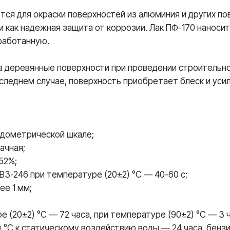
ся для окраски поверхностей из алюминия и других по
и как надежная защита от коррозии. Лак ПФ-170 наноси
бработанную.
а деревянные поверхности при проведении строительн
следнем случае, поверхность приобретает блеск и уси
йодометрической шкале;
ачная;
52%;
ВЗ-246 при температуре (20±2) °C — 40-60 с;
ее 1 мм;
е (20±2) °C — 72 часа, при температуре (90±2) °C — 3 ч
) °C к статическому воздействию воды — 24 часа, бенз