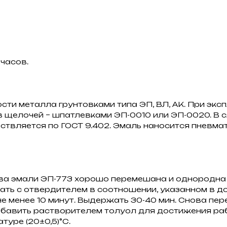
 часов.
ти металла грунтовками типа ЭП, ВЛ, АК. При экс
 щелочей – шпатлевками ЭП-0010 или ЭП-0020. В с
ствляется по ГОСТ 9.402. Эмаль наносится пневма
ва эмали ЭП-773 хорошо перемешана и однородна 
ть с отвердителем в соотношении, указанном в д
е менее 10 минут. Выдержать 30-40 мин. Снова пер
авить растворителем толуол для достижения рабо
туре (20±0,5)°С.