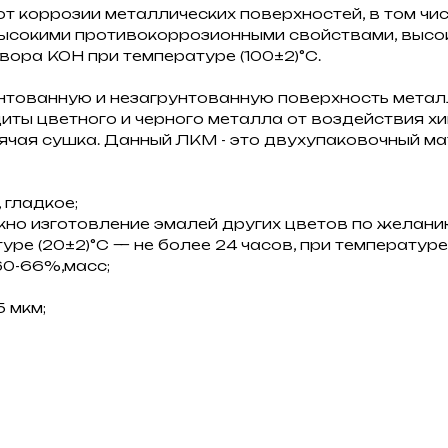
т коррозии металлических поверхностей, в том чи
высокими противокоррозионными свойствами, выс
ора KOH при температуре (100±2)°С.
унтованную и незагрунтованную поверхность мета
иты цветного и черного металла от воздействия х
ячая сушка. Данный ЛКМ - это двухупаковочный ма
 гладкое;
но изготовление эмалей других цветов по желанию
ре (20±2)°С — не более 24 часов, при температуре 
60-66%,масс;
 мкм;