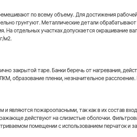
емешивают по всему объему. Для достижения рабочей 
льно грунтуют. Металлические детали обрабатывают г
я. На отдельных участках допускается окрашивание ва
г/м2.
ично закрытой таре. Банки беречь от нагревания, дейс
КМ, образование пленки, незначительное расслоение. 
 и являются пожароопасными, так как в их состав вх
дражающе действуют на слизистые оболочки. Фильтрова
триваемом помещении с использованием перчаток и за