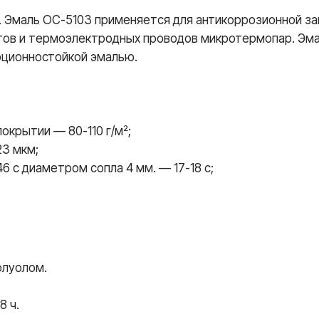
. Эмаль ОС-5103 применяется для антикоррозионной з
ов и термоэлектродных проводов микротермопар. Эмал
иоционностойкой эмалью.
окрытии — 80-110 г/м²;
3 мкм;
6 с диаметром сопла 4 мм. — 17-18 c;
олуолом.
8 ч.