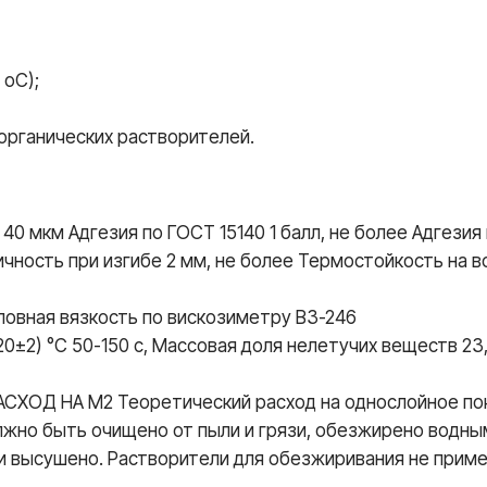
 oC);
 органических растворителей.
40 мкм Адгезия по ГОСТ 15140 1 балл, не более Адгезия
ичность при изгибе 2 мм, не более Термостойкость на в
словная вязкость по вискозиметру В3-246
0±2) °С 50-150 с, Массовая доля нелетучих веществ 23,
 РАСХОД НА М2 Теоретический расход на однослойное по
лжно быть очищено от пыли и грязи, обезжирено водн
) и высушено. Растворители для обезжиривания не приме